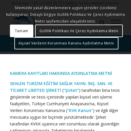
Bizi Arayın : +90 212 635 70 77 | Sehlen Turizm Seyahat Acentası
Belge No: 7952
Sitemizde yasal düzenlemelere uygun çerezler (cookies)
kullanıyoruz. Detaylı bilgiye Gizlilik Politikası Ve Çerez Aydınlatma
Metni sayfamızdan ulaşabilirsiniz.
Tamam
Gizlilik Politikası Ve Çerez Aydınlatma Metni
Kişisel Verilerin Korunması Kanunu Aydınlatma Metni
Buradasınız:
Anasayfa
/
Kamera Kayıtları Hakkında Aydınlatma Metni
KAMERA KAYITLARI HAKKINDA AYDINLATMA METNİ
SEHLEN TURİZM EĞİTİM SAĞLIK YAYIN. İNŞ. SAN. VE
TİCARET LİMİTED ŞİRKETİ
(
“Şirket”
) tarafından bina tesis
girişlerinde ve tesis içerisinde yapılan kişisel veri işleme
faaliyetleri, Türkiye Cumhuriyeti Anayasası’na, Kişisel
Verilen Korunması Kanunu’na (
“KVK Kanun”
) ve ilgili diğer
mevzuata uygun bir biçimde yürütülmektedir. Şirket
tarafından KVKK uyarınca veri sorumlusu olarak güvenliğin
sağlanması amacıyla, Şirketimizin binalarında,