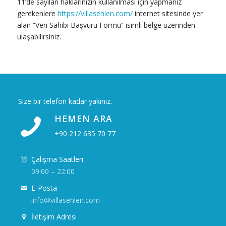
11’de sayılan haklarınızın kullanılması için yapmanız
gerekenlere
https://villasehlen.com/
internet sitesinde yer
alan “Veri Sahibi Başvuru Formu” isimli belge üzerinden
ulaşabilirsiniz.
Size bir telefon kadar yakınız.
HEMEN ARA
+90 212 635 70 77
Çalışma Saatleri
09:00 – 22:00
E-Posta
info@villasehlen.com
İletişim Adresi